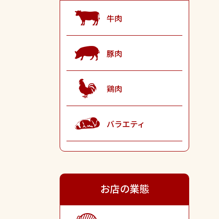
牛肉
豚肉
鶏肉
バラエティ
お店の業態